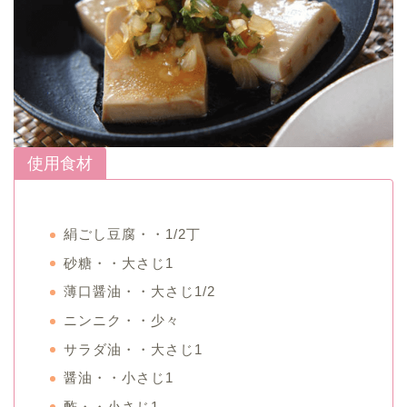
使用食材
絹ごし豆腐・・1/2丁
砂糖・・大さじ1
薄口醤油・・大さじ1/2
ニンニク・・少々
サラダ油・・大さじ1
醤油・・小さじ1
酢・・小さじ1