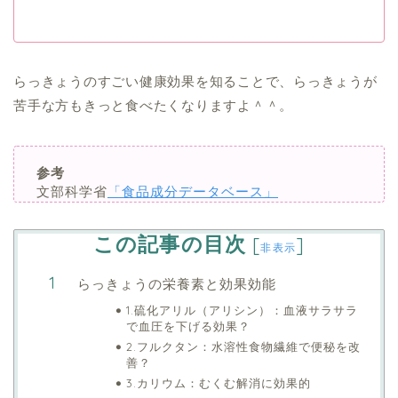
らっきょうのすごい健康効果を知ることで、らっきょうが
苦手な方もきっと食べたくなりますよ＾＾。
参考
文部科学省
「食品成分データベース」
この記事の目次
[
]
非表示
らっきょうの栄養素と効果効能
1.硫化アリル（アリシン）：血液サラサラ
で血圧を下げる効果？
2.フルクタン：水溶性食物繊維で便秘を改
善？
3.カリウム：むくむ解消に効果的