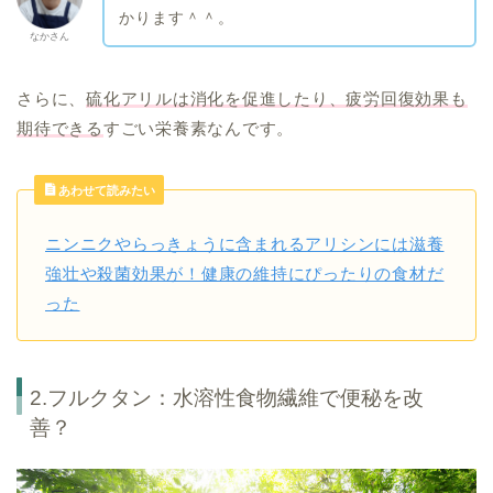
かります＾＾。
なかさん
さらに、
硫化アリルは消化を促進したり、疲労回復効果も
期待できる
すごい栄養素なんです。
あわせて読みたい
ニンニクやらっきょうに含まれるアリシンには滋養
強壮や殺菌効果が！健康の維持にぴったりの食材だ
った
2.フルクタン：水溶性食物繊維で便秘を改
善？