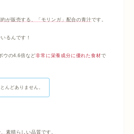
制約が販売する、「モリンガ」配合の青汁
です。
でいるんです！
ウの4.6倍など
非常に栄養成分に優れた食材
で
ほとんどありません。
で、素晴らしい品質
です。