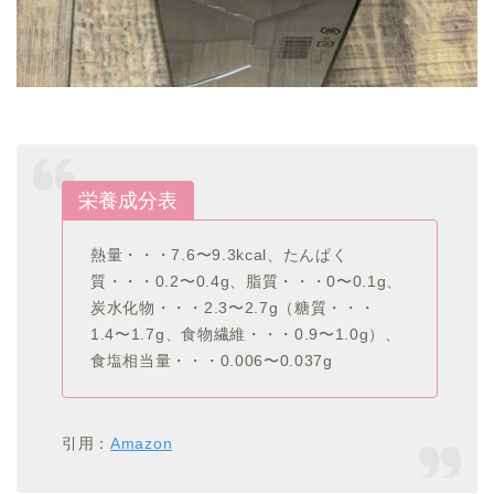
栄養成分表
熱量・・・7.6〜9.3kcal、たんぱく
質・・・0.2〜0.4g、脂質・・・0〜0.1g、
炭水化物・・・2.3〜2.7g（糖質・・・
1.4〜1.7g、食物繊維・・・0.9〜1.0g）、
食塩相当量・・・0.006〜0.037g
引用：
Amazon