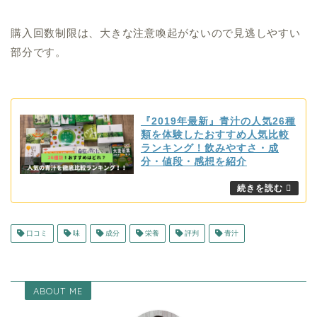
購入回数制限は、大きな注意喚起がないので見逃しやすい
部分です。
『2019年最新』青汁の人気26種
類を体験したおすすめ人気比較
ランキング！飲みやすさ・成
分・値段・感想を紹介
口コミ
味
成分
栄養
評判
青汁
ABOUT ME