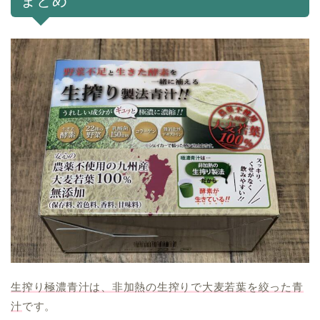
まとめ
生搾り極濃青汁は、非加熱の生搾りで大麦若葉を絞った青
汁
です。