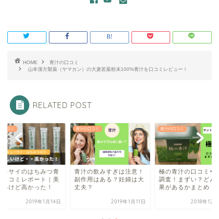
HOME
青汁の口コミ
山本漢方製薬（ヤマカン）の大麦若葉粉末100%青汁を口コミレビュー！
RELATED POST
の口コミ
青汁の口コミ
青汁の口コミ
ューサイのはちみつ青
青汁の飲みすぎは注意！
極の青汁の口コミや
を口コミレポート｜美
副作用はある？妊婦は大
調査！まずい？どん
しいけど高かった！
丈夫？
果があるかまとめ！
2019年1月14日
2019年1月11日
2018年12