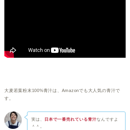
大麦若葉粉末100%青汁は、Amazonでも大人気の青汁で
す。
実は、
日本で一番売れている青汁
なんですよ
＾＾。