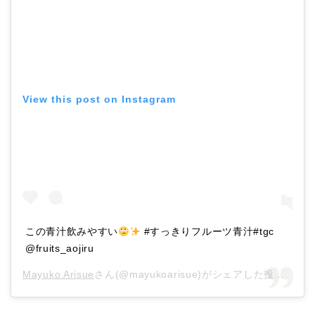
View this post on Instagram
この青汁飲みやすい
#すっきりフルーツ青汁#tgc
@fruits_aojiru
Mayuko Arisue
さん(@mayukoarisue)がシェアした投稿 –
20