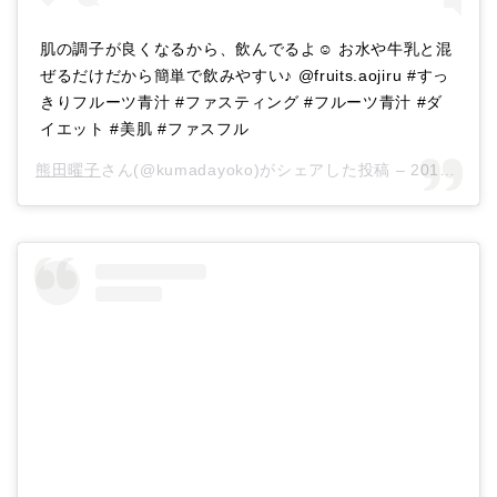
肌の調子が良くなるから、飲んでるよ☺︎ お水や牛乳と混
ぜるだけだから簡単で飲みやすい♪ @fruits.aojiru #すっ
きりフルーツ青汁 #ファスティング #フルーツ青汁 #ダ
イエット #美肌 #ファスフル
熊田曜子
さん(@kumadayoko)がシェアした投稿 –
2017年 8月月28日午前3時13分PDT