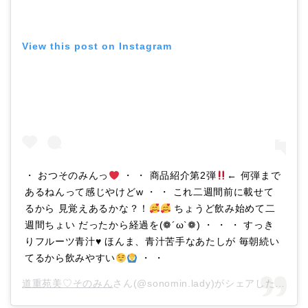
View this post on Instagram
・ おつそのみんっ
・ ・ 商品紹介第2弾
← 何弾まで
あるねんって感じやけどw ・ ・ これ二週間前に載せて
るから 見覚えあるかな？！
ちょうど飲み始めて二
週間ちょい だったから経過を(❁︎´ω`❁︎) ・ ・ ・ すっき
りフルーツ青汁
♥️
ほんま、青汁苦手なあたしが 毎朝続い
てるから飲みやすい
・ ・
道重苑美♡そのみん
さん(@sonomin.lady)がシェアした投稿 –