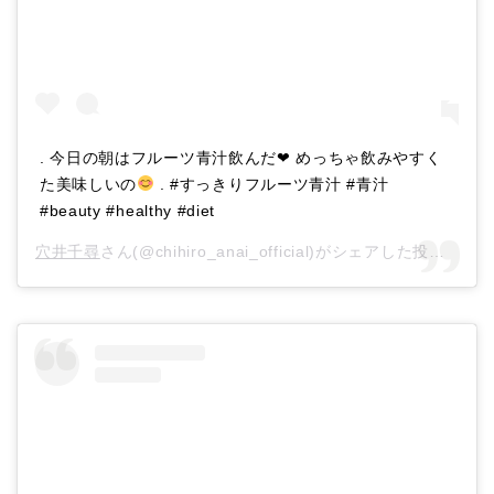
. 今日の朝はフルーツ青汁飲んだ❤︎ めっちゃ飲みやすく
た美味しいの
. #すっきりフルーツ青汁 #青汁
#beauty #healthy #diet
穴井千尋
さん(@chihiro_anai_official)がシェアした投稿 –
20